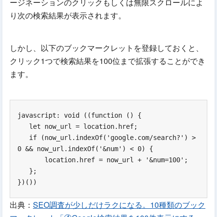
ージネーションのクリックもしくは無限スクロールによ
り次の検索結果が表示されます。
しかし、以下のブックマークレットを登録しておくと、
クリック1つで検索結果を100位まで拡張することができ
ます。
javascript: void ((function () {

   let now_url = location.href;

   if (now_url.indexOf('google.com/search?') > 
0 && now_url.indexOf('&num') < 0) {

       location.href = now_url + '&num=100';

   };

出典：
SEO調査が少しだけラクになる。10種類のブック