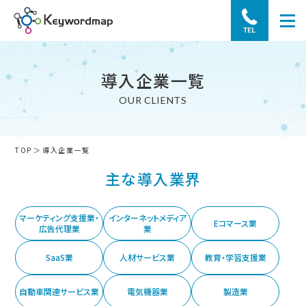
導入企業一覧
OUR CLIENTS
TOP
導入企業一覧
主な導入業界
マーケティング支援業
・
インターネット
メディア
Eコマース業
広告代理業
業
SaaS業
人材サービス業
教育・学習支援業
自動車関連サービス業
電気機器業
製造業