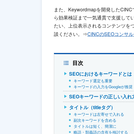
また、Keywordmapを開発したC
ら効果検証まで一気通貫で支援して
たい、上位表示されるコンテンツを
談ください。⇒
CINCのSEOコンサ
目次
SEOにおけるキーワードとは
キーワード選定も重要
キーワードの入力をGoogleが推奨
SEOキーワードの正しい入れ
タイトル（titleタグ）
キーワードは左寄せで入れる
副次キーワードを含める
タイトルは短く、簡潔に
略語・類義語の含有を検討する