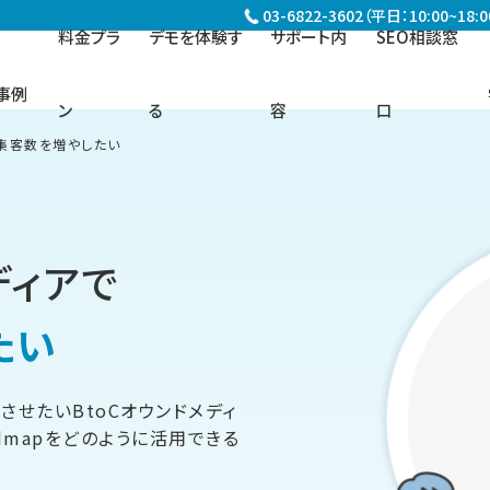
03-6822-3602（平日：10:00~18:0
料金プラ
デモを体験す
サポート内
SEO相談窓
事例
ン
る
容
口
で集客数を増やしたい
ディアで
たい
させたいBtoCオウンドメディ
rdmapをどのように活用できる