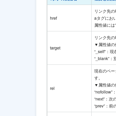
リンク先の
href
aタグにお
属性値には”
リンク先の
▼属性値の
target
“_self
“_blan
現在のペー
す。
▼属性値の
rel
“nofoll
“next”：
“prev”：