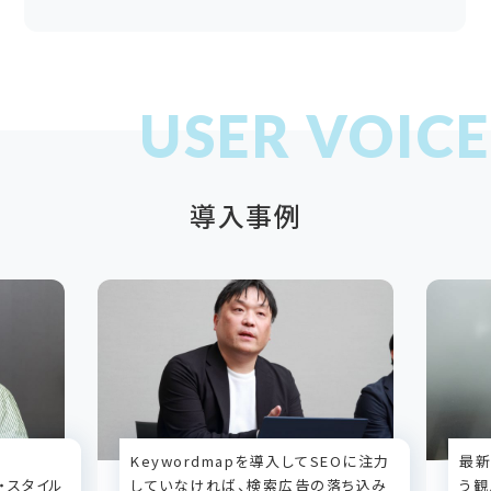
導入事例
Keywordmapを導入してSEOに注力
最新
ズ・スタイル
していなければ、検索広告の落ち込み
う観