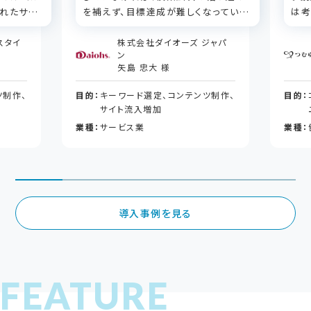
くれたサー
を補えず、目標達成が難しくなっていた
は考
かもしれません。
す。
スタイ
株式会社ダイオーズ ジャパ
ン
矢島 忠大 様
ツ制作、
目的：
キーワード選定、コンテンツ制作、
目的：
サイト流入増加
業種：
サービス業
業種：
導入事例を見る