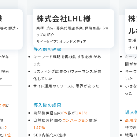
様
株式会社LHL様
株
ル
具等の製造・
業種：広告・募集代理店事業,保険商品・ショ
ップの紹介
業種
サイトタイプ：オウンドメディア
サイ
導入前の課題
導入
ウがな
キーワード戦略を再検討する必要があ
キーワ
った
間がか
名検索
リスティング広告のパフォーマンスが悪
キーワ
た
化していた
いた
サイト運用のリソースに限界があった
小さな
った
導入後の成果
0倍
に
導入
自然検索経由の
PV
数が
143%
得
自然検索経由の
コンバージョン
数が
高精
具」
2
147%
行でき
女」
1位
SEO内製化の進捗
戦略・