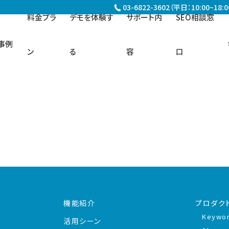
03-6822-3602（平日：10:00~18:0
料金プラ
デモを体験す
サポート内
SEO相談窓
事例
ン
る
容
口
機能紹介
プロダク
Keywo
活用シーン