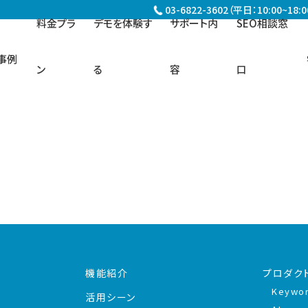
03-6822-3602（平日：10:00~18:0
料金プラ
デモを体験す
サポート内
SEO相談窓
事例
ン
る
容
口
機能紹介
プロダク
Keywo
活用シーン